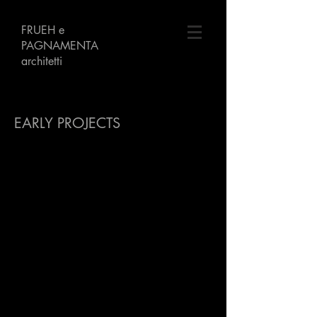
FRUEH
e
PAGNAMENTA
architetti
EARLY PROJECTS
Piazza Valgersa
Savosa